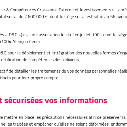
le & Compétences Croissance Externe et Investissements (ci-après
pital social de 2.600.000 €, dont le siège social est situé au 56 
s « D&C ») est une association loi du 1er juillet 1901 dont le sièg
61004 Alençon Cedex.
C pour le déploiement et l’intégration des nouvelles formes d’organ
 certification de compétences des individus.
ectif de détailler les traitements de vos données personnelles réal
tincts pour leur propre compte.
 sécurisées vos informations
 mettre en place les précautions nécessaires afin de préserver la con
nnelles traitées et empêcher qu’elles ne soient déformées, endom