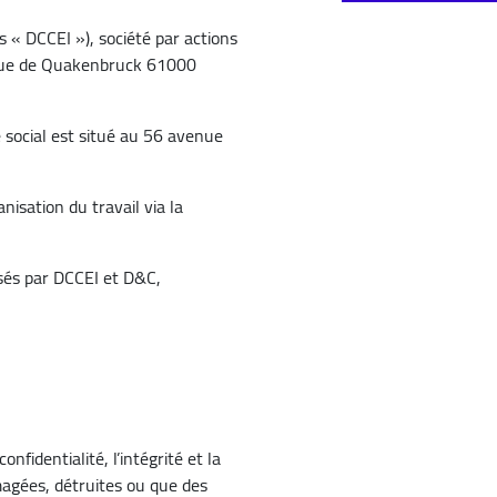
 « DCCEI »), société par actions
avenue de Quakenbruck 61000
e social est situé au 56 avenue
isation du travail via la
isés par DCCEI et D&C,
fidentialité, l’intégrité et la
magées, détruites ou que des